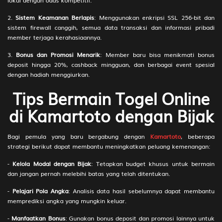
lokal dengan odds kompetitif.
2.
Sistem Keamanan Berlapis
: Menggunakan enkripsi SSL 256-bit dan
sistem firewall canggih, semua data transaksi dan informasi pribadi
member terjaga kerahasiaannya.
3.
Bonus dan Promosi Menarik
: Member baru bisa menikmati bonus
deposit hingga 20%, cashback mingguan, dan berbagai event spesial
dengan hadiah menggiurkan.
Tips Bermain Togel Online
di Kamartoto dengan Bijak
Bagi pemula yang baru bergabung dengan
Kamartoto
, beberapa
strategi berikut dapat membantu meningkatkan peluang kemenangan:
-
Kelola Modal dengan Bijak
: Tetapkan budget khusus untuk bermain
dan jangan pernah melebihi batas yang telah ditentukan.
-
Pelajari Pola Angka
: Analisis data hasil sebelumnya dapat membantu
memprediksi angka yang mungkin keluar.
-
Manfaatkan Bonus
: Gunakan bonus deposit dan promosi lainnya untuk