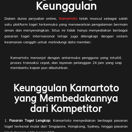
Keunggulan
Dalam dunia perjudian online,
Kamartoto
telah muncul sebagai salah
satu platform togel terkemuka yang menawarkan pengalaman bermain
aman dan menyenangkan. Situs ini tidak hanya menyediakan berbagai
pasaran togel internasional tetapi juga dilengkapi dengan sistem
keamanan canggih untuk melindungi data member.
Kamartoto menonjol dengan antarmuka pengguna yang intuitif,
proses transaksi cepat, dan layanan pelanggan 24 jam yang siap
membantu kapan pun dibutuhkan.
Keunggulan Kamartoto
yang Membedakannya
dari Kompetitor
1.
Pasaran Togel Lengkap
: Kamartoto menyediakan berbagai pasaran
togel terkenal mulai dari Singapore, Hongkong, Sydney, hingga pasaran