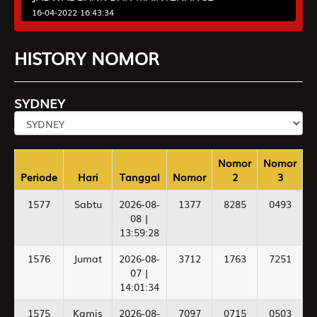
16-04-2022 16:43:34
HISTORY NOMOR
SYDNEY
Nomor
Nomor
Periode
Hari
Tanggal
Nomor
2
3
1577
Sabtu
2026-08-
1377
8285
0493
08 |
13:59:28
1576
Jumat
2026-08-
3712
1763
7251
07 |
14:01:34
1575
Kamis
2026-08-
7097
0715
0503