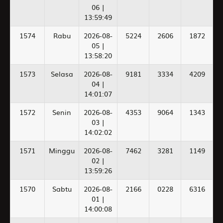
06 |
13:59:49
1574
Rabu
2026-08-
5224
2606
1872
05 |
13:58:20
1573
Selasa
2026-08-
9181
3334
4209
04 |
14:01:07
1572
Senin
2026-08-
4353
9064
1343
03 |
14:02:02
1571
Minggu
2026-08-
7462
3281
1149
02 |
13:59:26
1570
Sabtu
2026-08-
2166
0228
6316
01 |
14:00:08