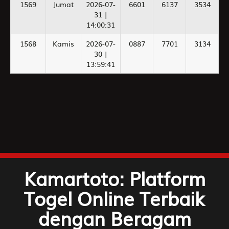
1569
Jumat
2026-07-
6601
6137
3534
31 |
14:00:31
1568
Kamis
2026-07-
0887
7701
3134
30 |
13:59:41
Kamartoto: Platform
Togel Online Terbaik
dengan Beragam